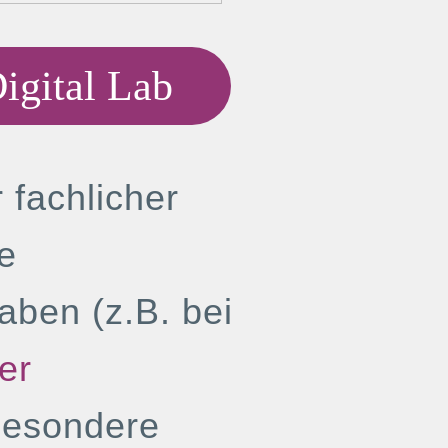
igital Lab
r fachlicher
e
aben (z.B. bei
er
Besondere