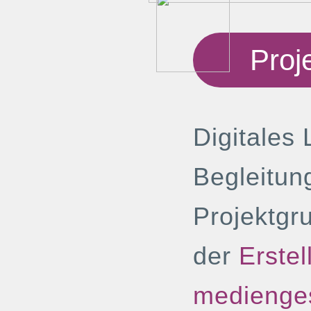
Proj
Digitales 
Begleitun
Projektgr
der
Erstel
medienges