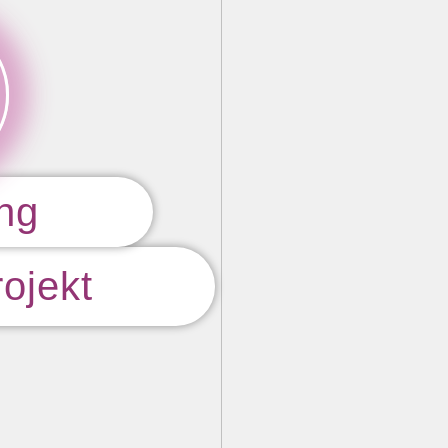
ung
rojekt