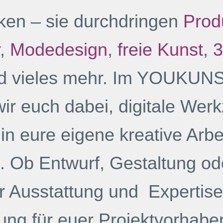
en – sie durchdringen
Prod
,
Modedesign
,
freie Kunst
,
3
d vieles mehr. Im YOUKUN
wir euch dabei, digitale We
in eure eigene kreative Arbe
n. Ob Entwurf, Gestaltung o
r Ausstattung und Expertise
ung für euer Projektvorhaben