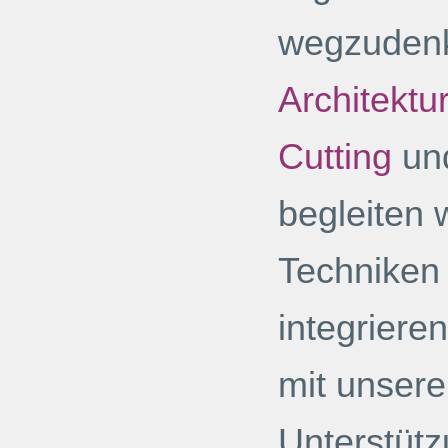
wegzudenk
Architektur
Cutting
un
begleiten 
Techniken 
integriere
mit unsere
Unterstütz