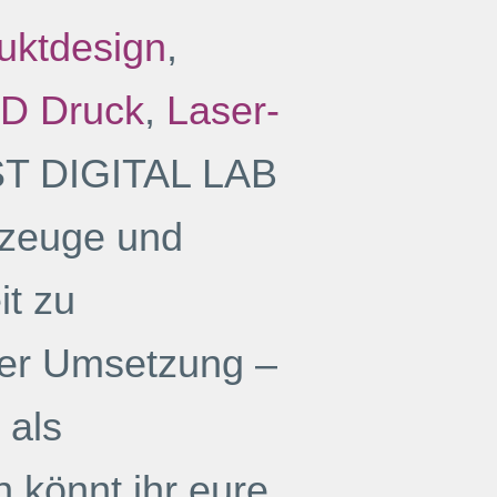
uktdesign
,
D Druck
,
Laser-
ST DIGITAL LAB
rkzeuge und
it zu
der Umsetzung –
 als
 könnt ihr eure