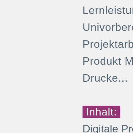
Lernleist
Univorber
Projektarb
Produkt M
Drucke...
Inhalt:
Digitale P